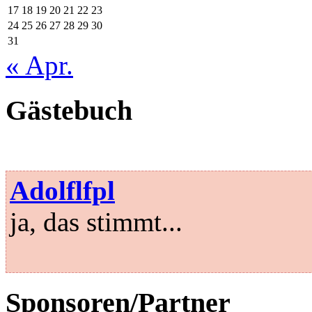
17
18
19
20
21
22
23
24
25
26
27
28
29
30
31
« Apr.
Gästebuch
Adolflfpl
ja, das stimmt...
Sponsoren/Partner