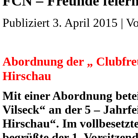
FCN – Freunde feiern
Publiziert
3. April 2015
|
V
Abordnung der „ Clubfreu
Hirschau
Mit einer Abordnung betei
Vilseck“ an der 5 – Jahrf
Hirschau“. Im vollbesetz
begrüßte der 1. Vorsitze