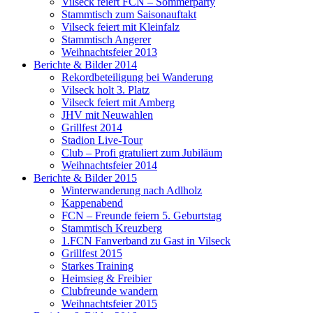
Vilseck feiert FCN – Sommerparty
Stammtisch zum Saisonauftakt
Vilseck feiert mit Kleinfalz
Stammtisch Angerer
Weihnachtsfeier 2013
Berichte & Bilder 2014
Rekordbeteiligung bei Wanderung
Vilseck holt 3. Platz
Vilseck feiert mit Amberg
JHV mit Neuwahlen
Grillfest 2014
Stadion Live-Tour
Club – Profi gratuliert zum Jubiläum
Weihnachtsfeier 2014
Berichte & Bilder 2015
Winterwanderung nach Adlholz
Kappenabend
FCN – Freunde feiern 5. Geburtstag
Stammtisch Kreuzberg
1.FCN Fanverband zu Gast in Vilseck
Grillfest 2015
Starkes Training
Heimsieg & Freibier
Clubfreunde wandern
Weihnachtsfeier 2015