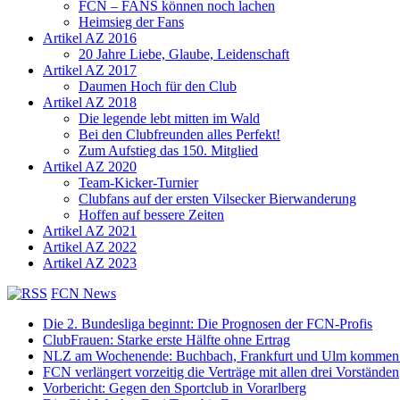
FCN – FANS können noch lachen
Heimsieg der Fans
Artikel AZ 2016
20 Jahre Liebe, Glaube, Leidenschaft
Artikel AZ 2017
Daumen Hoch für den Club
Artikel AZ 2018
Die legende lebt mitten im Wald
Bei den Clubfreunden alles Perfekt!
Zum Aufstieg das 150. Mitglied
Artikel AZ 2020
Team-Kicker-Turnier
Clubfans auf der ersten Vilsecker Bierwanderung
Hoffen auf bessere Zeiten
Artikel AZ 2021
Artikel AZ 2022
Artikel AZ 2023
FCN News
Die 2. Bundesliga beginnt: Die Prognosen der FCN-Profis
ClubFrauen: Starke erste Hälfte ohne Ertrag
NLZ am Wochenende: Buchbach, Frankfurt und Ulm kommen
FCN verlängert vorzeitig die Verträge mit allen drei Vorständen
Vorbericht: Gegen den Sportclub in Vorarlberg