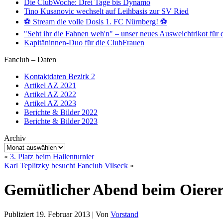
Die ClubWoche: Drei Tage bis Dynamo
Tino Kusanovic wechselt auf Leihbasis zur SV Ried
⚽️ Stream die volle Dosis 1. FC Nürnberg! ⚽️
"Seht ihr die Fahnen weh'n" – unser neues Ausweichtrikot für 
Kapitäninnen-Duo für die ClubFrauen
Fanclub – Daten
Kontaktdaten Bezirk 2
Artikel AZ 2021
Artikel AZ 2022
Artikel AZ 2023
Berichte & Bilder 2022
Berichte & Bilder 2023
Archiv
Archiv
«
3. Platz beim Hallenturnier
Karl Teplitzky besucht Fanclub Vilseck
»
Gemütlicher Abend beim Oiere
Publiziert
19. Februar 2013
|
Von
Vorstand