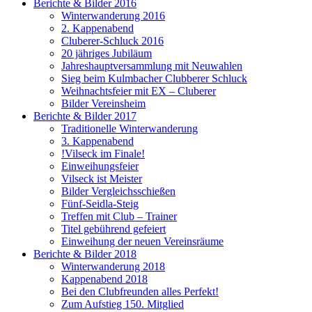
Berichte & Bilder 2016
Winterwanderung 2016
2. Kappenabend
Cluberer-Schluck 2016
20 jähriges Jubiläum
Jahreshauptversammlung mit Neuwahlen
Sieg beim Kulmbacher Clubberer Schluck
Weihnachtsfeier mit EX – Cluberer
Bilder Vereinsheim
Berichte & Bilder 2017
Traditionelle Winterwanderung
3. Kappenabend
!Vilseck im Finale!
Einweihungsfeier
Vilseck ist Meister
Bilder Vergleichsschießen
Fünf-Seidla-Steig
Treffen mit Club – Trainer
Titel gebührend gefeiert
Einweihung der neuen Vereinsräume
Berichte & Bilder 2018
Winterwanderung 2018
Kappenabend 2018
Bei den Clubfreunden alles Perfekt!
Zum Aufstieg 150. Mitglied