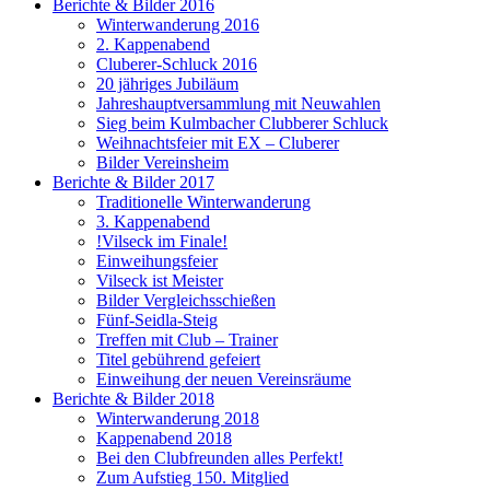
Berichte & Bilder 2016
Winterwanderung 2016
2. Kappenabend
Cluberer-Schluck 2016
20 jähriges Jubiläum
Jahreshauptversammlung mit Neuwahlen
Sieg beim Kulmbacher Clubberer Schluck
Weihnachtsfeier mit EX – Cluberer
Bilder Vereinsheim
Berichte & Bilder 2017
Traditionelle Winterwanderung
3. Kappenabend
!Vilseck im Finale!
Einweihungsfeier
Vilseck ist Meister
Bilder Vergleichsschießen
Fünf-Seidla-Steig
Treffen mit Club – Trainer
Titel gebührend gefeiert
Einweihung der neuen Vereinsräume
Berichte & Bilder 2018
Winterwanderung 2018
Kappenabend 2018
Bei den Clubfreunden alles Perfekt!
Zum Aufstieg 150. Mitglied