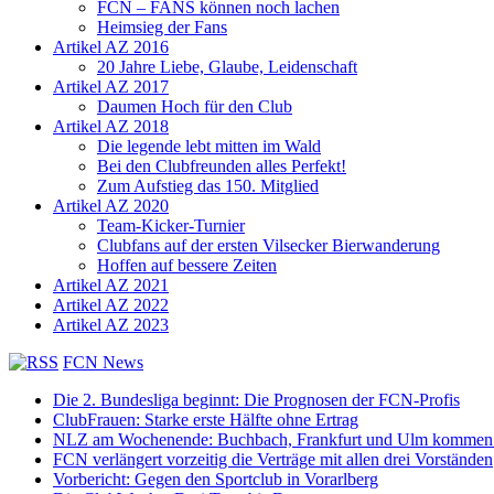
FCN – FANS können noch lachen
Heimsieg der Fans
Artikel AZ 2016
20 Jahre Liebe, Glaube, Leidenschaft
Artikel AZ 2017
Daumen Hoch für den Club
Artikel AZ 2018
Die legende lebt mitten im Wald
Bei den Clubfreunden alles Perfekt!
Zum Aufstieg das 150. Mitglied
Artikel AZ 2020
Team-Kicker-Turnier
Clubfans auf der ersten Vilsecker Bierwanderung
Hoffen auf bessere Zeiten
Artikel AZ 2021
Artikel AZ 2022
Artikel AZ 2023
FCN News
Die 2. Bundesliga beginnt: Die Prognosen der FCN-Profis
ClubFrauen: Starke erste Hälfte ohne Ertrag
NLZ am Wochenende: Buchbach, Frankfurt und Ulm kommen
FCN verlängert vorzeitig die Verträge mit allen drei Vorständen
Vorbericht: Gegen den Sportclub in Vorarlberg