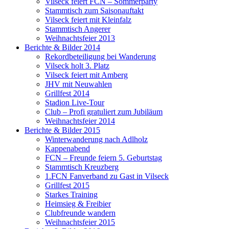
Vilseck feiert FCN – Sommerparty
Stammtisch zum Saisonauftakt
Vilseck feiert mit Kleinfalz
Stammtisch Angerer
Weihnachtsfeier 2013
Berichte & Bilder 2014
Rekordbeteiligung bei Wanderung
Vilseck holt 3. Platz
Vilseck feiert mit Amberg
JHV mit Neuwahlen
Grillfest 2014
Stadion Live-Tour
Club – Profi gratuliert zum Jubiläum
Weihnachtsfeier 2014
Berichte & Bilder 2015
Winterwanderung nach Adlholz
Kappenabend
FCN – Freunde feiern 5. Geburtstag
Stammtisch Kreuzberg
1.FCN Fanverband zu Gast in Vilseck
Grillfest 2015
Starkes Training
Heimsieg & Freibier
Clubfreunde wandern
Weihnachtsfeier 2015