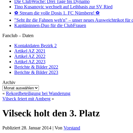
Die ClubWoche: Drei Tage bis Dynamo
Tino Kusanovic wechselt auf Leihbasis zur SV Ried
⚽️ Stream die volle Dosis 1. FC Nürnberg! ⚽️
"Seht ihr die Fahnen weh'n" – unser neues Ausweichtrikot für 
Kapitäninnen-Duo für die ClubFrauen
Fanclub – Daten
Kontaktdaten Bezirk 2
Artikel AZ 2021
Artikel AZ 2022
Artikel AZ 2023
Berichte & Bilder 2022
Berichte & Bilder 2023
Archiv
Archiv
«
Rekordbeteiligung bei Wanderung
Vilseck feiert mit Amberg
»
Vilseck holt den 3. Platz
Publiziert
28. Januar 2014
|
Von
Vorstand