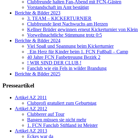
Clubfreunde halten Fan-Abend mit FCN-Gästen
Vorstandschaft im Amt bestätigt
Berichte & Bilder 2023
3. TEAM – KICKERTURNIER
Clubfreunde liegt Nachwuchs am Herzen
Kellner Brüder gewinnen erneut Kickerturnier von Klein
Vorweihnachtliche Stimmung trotz 0:5
Berichte & Bilder 2024
Viel Spaß und Spannung beim Kickerturnier
Ein Herz für Kinder beim 1. FCN Fußball – Camp
40 Jahre FCN Fanbetreuung Bezirk 2
! WIR SIND DER CLUB !
Fanclub wie ein Fels in wilder Brandung
Berichte & Bilder 2025
Presseartikel
Artikel AZ 2011
Clubprofi gratuliert zum Geburtstag
Artikel AZ 2012
Clubberer auf Tour
Bangen müssen sie nicht mehr
1. FCN Fanclub Stiftland ist Meister
Artikel AZ 2013
Eckes war da