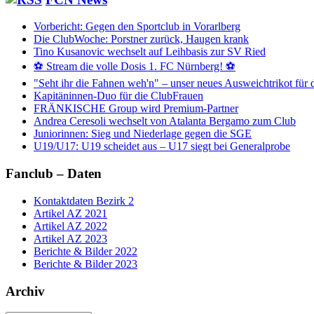
Vorbericht: Gegen den Sportclub in Vorarlberg
Die ClubWoche: Porstner zurück, Haugen krank
Tino Kusanovic wechselt auf Leihbasis zur SV Ried
⚽️ Stream die volle Dosis 1. FC Nürnberg! ⚽️
"Seht ihr die Fahnen weh'n" – unser neues Ausweichtrikot für 
Kapitäninnen-Duo für die ClubFrauen
FRÄNKISCHE Group wird Premium-Partner
Andrea Ceresoli wechselt von Atalanta Bergamo zum Club
Juniorinnen: Sieg und Niederlage gegen die SGE
U19/U17: U19 scheidet aus – U17 siegt bei Generalprobe
Fanclub – Daten
Kontaktdaten Bezirk 2
Artikel AZ 2021
Artikel AZ 2022
Artikel AZ 2023
Berichte & Bilder 2022
Berichte & Bilder 2023
Archiv