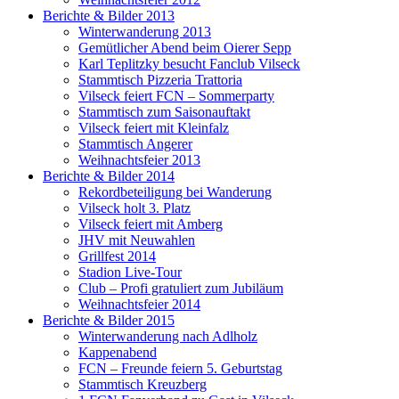
Berichte & Bilder 2013
Winterwanderung 2013
Gemütlicher Abend beim Oierer Sepp
Karl Teplitzky besucht Fanclub Vilseck
Stammtisch Pizzeria Trattoria
Vilseck feiert FCN – Sommerparty
Stammtisch zum Saisonauftakt
Vilseck feiert mit Kleinfalz
Stammtisch Angerer
Weihnachtsfeier 2013
Berichte & Bilder 2014
Rekordbeteiligung bei Wanderung
Vilseck holt 3. Platz
Vilseck feiert mit Amberg
JHV mit Neuwahlen
Grillfest 2014
Stadion Live-Tour
Club – Profi gratuliert zum Jubiläum
Weihnachtsfeier 2014
Berichte & Bilder 2015
Winterwanderung nach Adlholz
Kappenabend
FCN – Freunde feiern 5. Geburtstag
Stammtisch Kreuzberg