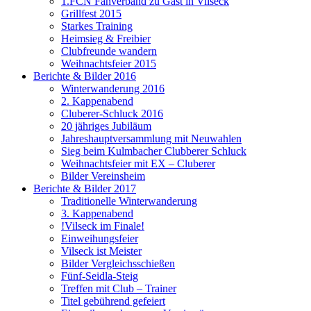
1.FCN Fanverband zu Gast in Vilseck
Grillfest 2015
Starkes Training
Heimsieg & Freibier
Clubfreunde wandern
Weihnachtsfeier 2015
Berichte & Bilder 2016
Winterwanderung 2016
2. Kappenabend
Cluberer-Schluck 2016
20 jähriges Jubiläum
Jahreshauptversammlung mit Neuwahlen
Sieg beim Kulmbacher Clubberer Schluck
Weihnachtsfeier mit EX – Cluberer
Bilder Vereinsheim
Berichte & Bilder 2017
Traditionelle Winterwanderung
3. Kappenabend
!Vilseck im Finale!
Einweihungsfeier
Vilseck ist Meister
Bilder Vergleichsschießen
Fünf-Seidla-Steig
Treffen mit Club – Trainer
Titel gebührend gefeiert