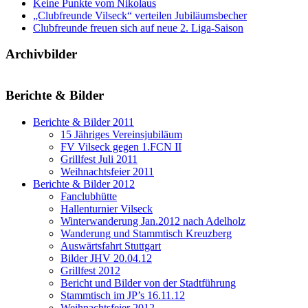
Keine Punkte vom Nikolaus
„Clubfreunde Vilseck“ verteilen Jubiläumsbecher
Clubfreunde freuen sich auf neue 2. Liga-Saison
Archivbilder
Berichte & Bilder
Berichte & Bilder 2011
15 Jähriges Vereinsjubiläum
FV Vilseck gegen 1.FCN II
Grillfest Juli 2011
Weihnachtsfeier 2011
Berichte & Bilder 2012
Fanclubhütte
Hallenturnier Vilseck
Winterwanderung Jan.2012 nach Adelholz
Wanderung und Stammtisch Kreuzberg
Auswärtsfahrt Stuttgart
Bilder JHV 20.04.12
Grillfest 2012
Bericht und Bilder von der Stadtführung
Stammtisch im JP’s 16.11.12
Weihnachtsfeier 2012